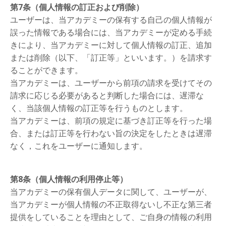
第7条（個人情報の訂正および削除）
ユーザーは、
当アカデミー
の保有する自己の個人情報が
誤った情報である場合には
、
当アカデミー
が定める手続
きにより
、
当アカデミー
に対して個人情報の訂正
、
追加
または削除（以下
、
「訂正等」といいます。）を請求す
ることができます。
当アカデミー
は
、
ユーザーから前項の請求を受けてその
請求に応じる必要があると判断した場合には
、
遅滞な
く
、
当該個人情報の訂正等を行うものとします。
当アカデミーは
、
前項の規定に基づき訂正等を行った場
合
、
または訂正等を行わない旨の決定をしたときは遅滞
なく，これをユーザーに通知します。
第8条（個人情報の利用停止等）
当アカデミーの保有個人データに関して、ユーザーが、
当アカデミーが個人情報の不正取得ないし不正な第三者
提供をしていることを理由として、ご自身の情報の利用